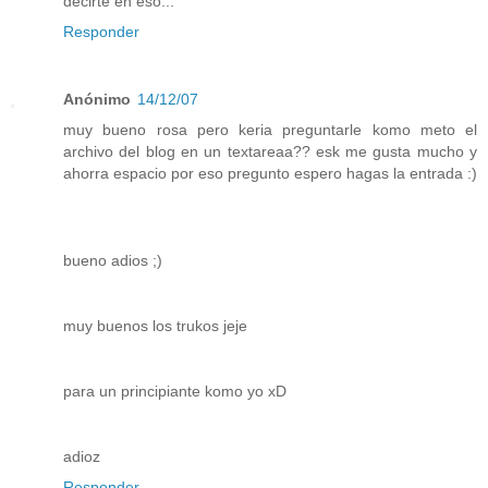
decirte en eso...
Responder
Anónimo
14/12/07
muy bueno rosa pero keria preguntarle komo meto el
archivo del blog en un textareaa?? esk me gusta mucho y
ahorra espacio por eso pregunto espero hagas la entrada :)
bueno adios ;)
muy buenos los trukos jeje
para un principiante komo yo xD
adioz
Responder