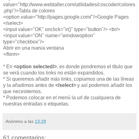
value="http://www.webtaller.com/utilidades/csscoder/colores
.php"/>Tabla de colores
<option value="http://pages.google.com/"/>Google Pages
</select>
<input value="OK" onclick="ir()" type="button"/> <br/>
<input value="ON" name="windowoption"
type="checkbox"/>
Abrir en una nueva ventana
</form>
* En
<option selected/>
, es donde pondremos el título que
se verá cuando los links no están expandidos.
* Si queremos añadir más links, copiamos una de las líneas
y la añadimos antes de
</select>
y así podemos añadir los
que necesitemos.
* Podemos colocar en el menú la url de cualquiera de
nuestras entradas o etiquetas.
Anónimo
a las
13:29
61 comentarios: