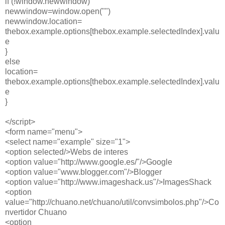
if (!window.newwindow)
newwindow=window.open("")
newwindow.location=
thebox.example.options[thebox.example.selectedIndex].valu
e
}
else
location=
thebox.example.options[thebox.example.selectedIndex].valu
e
}
</script>
<form name="menu">
<select name="example" size="1">
<option selected/>Webs de interes
<option value="http://www.google.es/"/>Google
<option value="www.blogger.com"/>Blogger
<option value="http://www.imageshack.us"/>ImagesShack
<option
value="http://chuano.net/chuano/util/convsimbolos.php"/>Co
nvertidor Chuano
<option